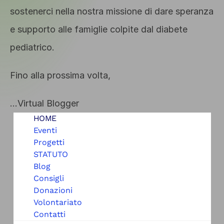
sostenerci nella nostra missione di dare speranza 
e supporto alle famiglie colpite dal diabete 
pediatrico.
Fino alla prossima volta,
…Virtual Blogger
HOME
Eventi
Progetti
STATUTO
Blog
Consigli
Donazioni
Volontariato
Contatti